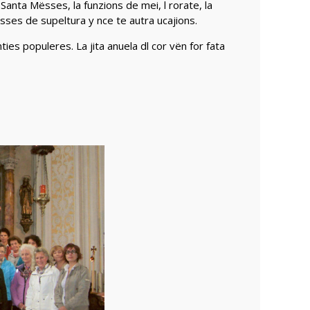
la Santa Mësses, la funzions de mei, l rorate, la
sses de supeltura y nce te autra ucajions.
ties populeres. La jita anuela dl cor vën for fata