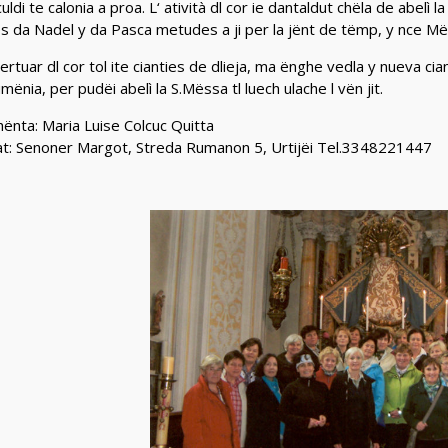
uldi te calonia a proa. L‘ atività dl cor ie dantaldut chëla de abelì 
s da Nadel y da Pasca metudes a ji per la jënt de tëmp, y nce Më
ertuar dl cor tol ite cianties de dlieja, ma ënghe vedla y nueva cian
mënia, per pudëi abelì la S.Mëssa tl luech ulache l vën jit.
hënta: Maria Luise Colcuc Quitta
at: Senoner Margot, Streda Rumanon 5, Urtijëi Tel.3348221447