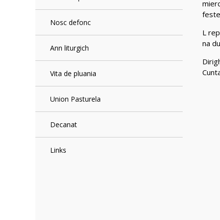
mierc
feste
Nosc defonc
L rep
na du
Ann liturgich
Dirig
Cunt
Vita de pluania
Union Pasturela
Decanat
Links