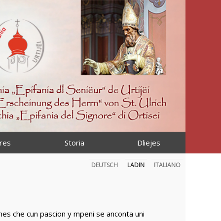
res
Storia
Dliejes
DEUTSCH
LADIN
ITALIANO
arines che cun pascion y mpeni se anconta uni