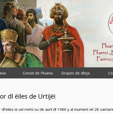
ania
Cunsëi de Pluania
Grupes de dlieja
Co
or dl ëiles de Urtijëi
r dl’ëiles ie unì metù su de auril dl 1986 y al mumënt iel 28 ciant