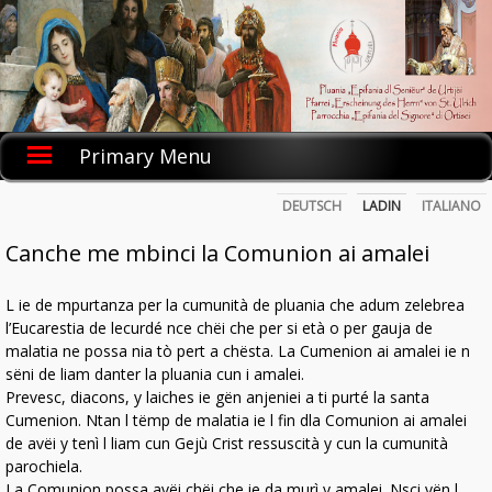
Skip
to
content
Primary Menu
DEUTSCH
LADIN
ITALIANO
Canche me mbinci la Comunion ai amalei
L ie de mpurtanza per la cumunità de pluania che adum zelebrea
l’Eucarestia de lecurdé nce chëi che per si età o per gauja de
malatia ne possa nia tò pert a chësta. La Cumenion ai amalei ie n
sëni de liam danter la pluania cun i amalei.
Prevesc, diacons, y laiches ie gën anjeniei a ti purté la santa
Cumenion. Ntan l tëmp de malatia ie l fin dla Comunion ai amalei
de avëi y tenì l liam cun Gejù Crist ressuscità y cun la cumunità
parochiela.
La Comunion possa avëi chëi che ie da murì y amalei. Nsci vën l