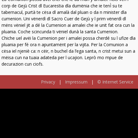
corp de Gejù Crist dl Eucarestia dla dumënia che ie tenÌ su te
tabernacul, purtà te cësa dl amalà dal pluan o da n minister dla
cumenion. Uni vënerdì dl Sacro Cuer de Gejù y l prim vënerdì dl
mëns vëniel jit a dé la Cumenion ai amalei che ie unit fat ora cun la
pluania. Coche scincunda ti vëniel dunà la santa Cumenion.
Chiche uel avëi la Cumenion per i amalei possa cherdé su l ufize dla
pluania per fé ora n apuntamënt per la vijita. Per la Comunion a
cësa iel njeniè ca: n cëir, n buchel da l’ega santa, n crist metui sun a
mëisa cun na tuaia adateda per l ucajion. Leprò mo mpue de
decurazion cun ciofs.
Privacy
|
Impressum
|
© Internet Service