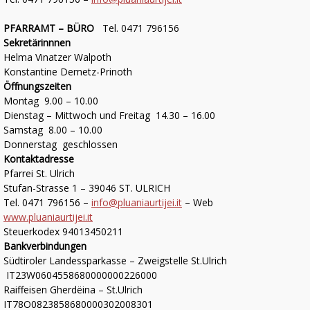
PFARRAMT – BÜRO
Tel. 0471 796156
Sekretärinnnen
Helma Vinatzer Walpoth
Konstantine Demetz-Prinoth
Öffnungszeiten
Montag 9.00 – 10.00
Dienstag – Mittwoch und Freitag 14.30 – 16.00
Samstag 8.00 – 10.00
Donnerstag geschlossen
Kontaktadresse
Pfarrei St. Ulrich
Stufan-Strasse 1 – 39046 ST. ULRICH
Tel. 0471 796156 –
info@pluaniaurtijei.it
– Web
www.pluaniaurtijei.it
Steuerkodex 94013450211
Bankverbindungen
Südtiroler Landessparkasse – Zweigstelle St.Ulrich
IT23W0604558680000000226000
Raiffeisen Gherdëina – St.Ulrich
IT78O0823858680000302008301