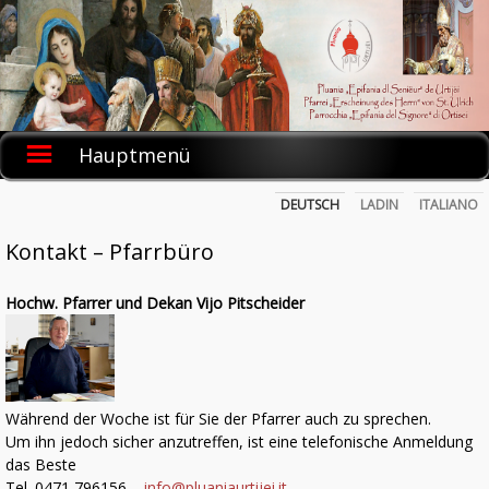
Skip
to
content
Hauptmenü
DEUTSCH
LADIN
ITALIANO
Kontakt – Pfarrbüro
Hochw. Pfarrer und Dekan Vijo Pitscheider
Während der Woche ist für Sie der Pfarrer auch zu sprechen.
Um ihn jedoch sicher anzutreffen, ist eine telefonische Anmeldung
das Beste
Tel. 0471 796156 –
info@pluaniaurtijei.it