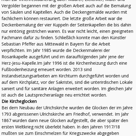
Vergolder begannen mit der großen Arbeit auch auf die Bemalung
von Säulen und Kapitellen. Auch die Deckengemälde wurden mit
fachlichem können restauriert. Die letzte große Arbeit war die
Deckenbemalung der vier Kuppeln der Seitenkapellen die bis dahin
nur eintönig gestrichen waren. Es war nicht leicht, einen geeigneten
Fachmann dafür zu finden. Schließlich konnte man den Künstler
Sebastian Pfeffer aus Mittewald in Bayern für die Arbeit
verpflichten. Im Jahr 1985 wurde die Deckenmalerei der
Rosarikapelle ausgeführt und im darauffolgenden Jahr jene der
Herz-Jesu-Kapelle.Im Jahr 1996 ist die Kirchenheizung durch eine
Fußbodenheizung erneuert worden. 2013 sind
Instandsetzungsarbeiten am Kirchturm durchgeführt worden und
auf dem Kirchplatz, vor der Sakristei, sind die unterirdischen Lokale
saniert und für sanitäre Anlagen erweitert worden. Im gleichen Jahr
ist auch die Lautsprecheranlage neu errichtet worden.
Die Kircheglocken
Bei dem Neubau der Ulrichskirche wurden die Glocken der im Jahre
1793 abgerissenen Ulrichskirche am Friedhof, verwendet. Im Jahr
1867 wurden dann neue Glocken aufgestellt, die aber später den
ersten Weltkrieg nicht überlebt haben. In den Jahren 1917/18
mußten sie zum Einschmelzen für Kriegszwecke abgegeben