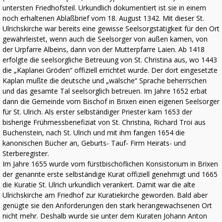
untersten Friedhofsteil. Urkundlich dokumentiert ist sie in einem
noch erhaltenen Ablaßbrief vom 18. August 1342. Mit dieser St.
Ulrichskirche war bereits eine gewisse Seelsorgstätigkeit für den Ort
gewährleistet, wenn auch die Seelsorger von außen kamen, von
der Urpfarre Albeins, dann von der Mutterpfarre Laien. Ab 1418
erfolgte die seelsorgliche Betreuung von St. Christina aus, wo 1443
die „Kaplanei Gröden“ offiziell errichtet wurde. Der dort eingesetzte
Kaplan mußte die deutsche und „wälsche“ Sprache beherrschen
und das gesamte Tal seelsorglich betreuen. Im Jahre 1652 erbat
dann die Gemeinde vom Bischof in Brixen einen eigenen Seelsorger
für St. Ulrich. Als erster selbständiger Priester kam 1653 der
bisherige Frühmessbenefiziat von St. Christina, Richard Troi aus
Buchenstein, nach St. Ulrich und mit ihm fangen 1654 die
kanonischen Bücher an, Geburts- Tauf- Firm­ Heirats- und
Sterberegister.
Im Jahre 1655 wurde vom fürstbischöflichen Konsistorium in Brixen
der genannte erste selbständige Kurat offiziell genehmigt und 1665
die Kuratie St. Ulrich urkundlich verankert. Damit war die alte
Ulrichskirche am Friedhof zur Kuratiekirche geworden. Bald aber
genügte sie den Anforderungen den stark herangewachsenen Ort
nicht mehr. Deshalb wurde sie unter dem Kuraten Johann Anton