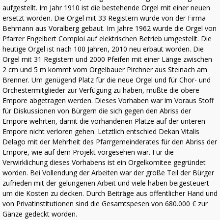
aufgestellt. Im Jahr 1910 ist die bestehende Orgel mit einer neuen
ersetzt worden. Die Orgel mit 33 Registern wurde von der Firma
Behmann aus Voralberg gebaut. Im Jahre 1962 wurde die Orgel von
Pfarrer Engelbert Comploi auf elektrischen Betrieb umgestellt. Die
heutige Orgel ist nach 100 Jahren, 2010 neu erbaut worden. Die
Orgel mit 31 Registern und 2000 Pfeifen mit einer Länge zwischen
2 cm und 5 m kommt vom Orgelbauer Pirchner aus Steinach am
Brenner. Um genügend Platz für die neue Orgel und für Chor- und
Orchestermitglieder zur Verfügung zu haben, mußte die obere
Empore abgetragen werden. Dieses Vorhaben war im Voraus Stoff
für Diskussionen von Bürgern die sich gegen den Abriss der
Empore wehrten, damit die vorhandenen Plätze auf der unteren
Empore nicht verloren gehen. Letztlich entschied Dekan Vitalis
Delago mit der Mehrheit des Pfarrgemeinderates für den Abriss der
Empore, wie auf dem Projekt vorgesehen war. Für die
Verwirklichung dieses Vorhabens ist ein Orgelkomitee gegründet
worden. Bei Vollendung der Arbeiten war der große Teil der Bürger
zufrieden mit der gelungenen Arbeit und viele haben beigesteuert
um die Kosten zu decken. Durch Beiträge aus öffentlicher Hand und
von Privatinstitutionen sind die Gesamtspesen von 680.000 € zur
Gänze gedeckt worden.