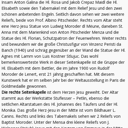
Insam Anton Galina die Hl. Rosa und Jakob Crepaz Maidl die Hl.
Elisabeth sowie den Tabernakel mit dem Relief Jesu und den zwei
schönen anbetenden Engeln. Seitlich davon sehen wir zwei weitere
Reliefs, beide von Prof. Albino Pitscheider. Rechts vom Altar steht
eine Herz-Jesu Statue von Ludwig Moroder dl Mëune, daneben St.
Anna mit dem Marienkind von Anton Pitscheider Menza und die
Statue des Hl. Florian, Schutzpatron der Feuerwehren. Weiter rechts
und bewundern wir die große Christusfigur von Vinzenz Peristi da
Banch (1940) und schräg gegenüber an der Wand die Statue der Hl.
Agnes mit Lamm von Luis Kostner Stlujuc. Das wohl
bemerkenswerteste Werk in dieser Seitenkapelle ist die Gruppe der
Hl. Elisabeth mit dem Bettler, die im Jahre 1900 von Rudolf
Moroder de Lenert, erst 21 jährig geschaffen hat. Mit diesem
Kunstwerk hat er im selben Jahr bei der Weltausstellung in Paris die
Goldmedaille gewonnen.
Die rechte Seitenkapelle
ist dem Herzen Jesu geweiht. Der Altar
stammt aus der Werkstätte Stuflesser – Petlin, ebenso die
seitlichen Altarstatuen des Hl. Johannes des Täufers und der Hl.
Monika. Das große Herz-Jesu in der Mitte ist vom Bildhauer L.
Canins. Rechts und links des Tabernakels sehen wir 2 Reliefs von
Baptist Moroder. Unter der Mensa drei kleine Reliefs von J.