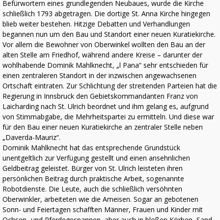
Befürwortern eines grundlegenden Neubaues, wurde die Kirche
schließlich 1793 abgetragen. Die dortige St. Anna Kirche hingegen
blieb weiter bestehen. Hitzige Debatten und Verhandlungen
begannen nun um den Bau und Standort einer neuen Kuratiekirche.
Vor allem die Bewohner von Oberwinkel wollten den Bau an der
alten Stelle am Friedhof, während andere Kreise – darunter der
wohlhabende Dominik Mahlknecht, „l Pana“ sehr entschieden für
einen zentraleren Standort in der inzwischen angewachsenen
Ortschaft eintraten. Zur Schlichtung der streitenden Parteien hat die
Regierung in Innsbruck den Gebietskommandanten Franz von
Laicharding nach St. Ulrich beordnet und ihm gelang es, aufgrund
von Stimmabgabe, die Mehrheitspartei zu ermitteln. Und diese war
für den Bau einer neuen Kuratiekirche an zentraler Stelle neben
„Daverda-Mauriz“.
Dominik Mahlknecht hat das entsprechende Grundstück
unentgeltlich zur Verfügung gestellt und einen ansehnlichen
Geldbeitrag geleistet. Bürger von St. Ulrich leisteten ihren
persönlichen Beitrag durch praktische Arbeit, sogenannte
Robotdienste. Die Leute, auch die schließlich versöhnten
Oberwinkler, arbeiteten wie die Ameisen. Sogar an gebotenen
Sonn- und Feiertagen schafften Männer, Frauen und Kinder mit
Ochsen- und Pferdegespannen, aber auch in bloßen Körben, Sand,