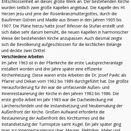
Entschlossenheit an dieses große Werk an. Der bestehenden Kirche
wurden seitlich zwei große Kapellen angebaut. Die Kapelle des HI.
Herzen Jesu und jene der Rosenkranzmuttergottes, durch die
Baufirmen Gstrein und Madile aus Brixen in den Jahren 1905 bis
1907. Die Pläne hierzu hatte Josef Rifesser da Stufan erstellt und
sich dabei sehr darum bemüht, die neuen Kapellen in harmonischer
Weise der bestehenden Kirche anzupassen. Auch diesmal zeigte
sich die Bevölkerung aufgeschlossen für die kirchlichen Belange
und deckte zwei Drittel.
Verschiedene Arbeiten
Im Jahre 1963 ist in der Pfarrkirche die erste Lautsprecheranlage
installiert worden und drei Jahre später eine effiziente
Kirchenheizung. Diese waren erste Arbeiten die Dr. Josef Pavlic als
Pfarrer und Dekan vom 1962 bis 1989 durchgeführt hat. Die größte
Herausforderung für ihn war die umfassende Außen- und
Innenrestaurierung der Kirche in den Jahren 1982 bis 1986. Die
erste große Arbeit im Jahr 1983 war die Dacheideckung mit
Lärchenschindeln und die Instandsetzung und Neubemalung der
Außenfront der Kirche. Großen Aufwand erforderte die
Restaurierung der Außenfront des Kirchturmes und die
Instandsetzung der Turmspitze samt Kugel. Ein Jahr später ging
man zur Innenrestaurierung über. Maurer, Elektriker, Maler und