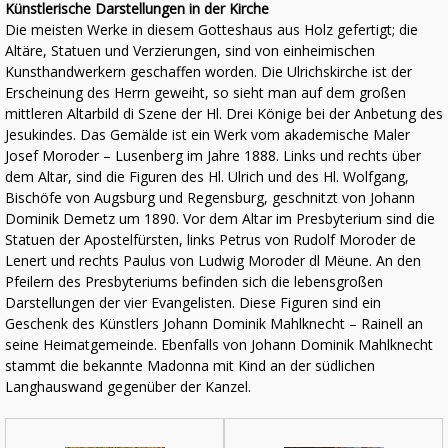
Künstlerische Darstellungen in der Kirche
Die meisten Werke in diesem Gotteshaus aus Holz gefertigt; die
Altäre, Statuen und Verzierungen, sind von einheimischen
Kunsthandwerkern geschaffen worden. Die Ulrichskirche ist der
Erscheinung des Herrn geweiht, so sieht man auf dem großen
mittleren Altarbild di Szene der Hl. Drei Könige bei der Anbetung des
Jesukindes. Das Gemälde ist ein Werk vom akademische Maler
Josef Moroder – Lusenberg im Jahre 1888. Links und rechts über
dem Altar, sind die Figuren des Hl. Ulrich und des Hl. Wolfgang,
Bischöfe von Augsburg und Regensburg, geschnitzt von Johann
Dominik Demetz um 1890. Vor dem Altar im Presbyterium sind die
Statuen der Apostelfürsten, links Petrus von Rudolf Moroder de
Lenert und rechts Paulus von Ludwig Moroder dl Mëune. An den
Pfeilern des Presbyteriums befinden sich die lebensgroßen
Darstellungen der vier Evangelisten. Diese Figuren sind ein
Geschenk des Künstlers Johann Dominik Mahlknecht – Rainell an
seine Heimatgemeinde. Ebenfalls von Johann Dominik Mahlknecht
stammt die bekannte Madonna mit Kind an der südlichen
Langhauswand gegenüber der Kanzel.