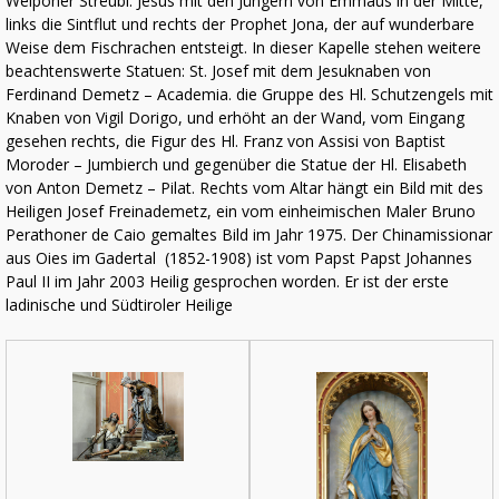
Welponer Strëubl: Jesus mit den Jüngern von Emmaus in der Mitte,
links die Sintflut und rechts der Prophet Jona, der auf wunderbare
Weise dem Fischrachen entsteigt. In dieser Kapelle stehen weitere
beachtenswerte Statuen: St. Josef mit dem Jesuknaben von
Ferdinand Demetz – Academia. die Gruppe des Hl. Schutzengels mit
Knaben von Vigil Dorigo, und erhöht an der Wand, vom Eingang
gesehen rechts, die Figur des Hl. Franz von Assisi von Baptist
Moroder – Jumbierch und gegenüber die Statue der Hl. Elisabeth
von Anton Demetz – Pilat. Rechts vom Altar hängt ein Bild mit des
Heiligen Josef Freinademetz, ein vom einheimischen Maler Bruno
Perathoner de Caio gemaltes Bild im Jahr 1975. Der Chinamissionar
aus Oies im Gadertal (1852-1908) ist vom Papst Papst Johannes
Paul II im Jahr 2003 Heilig gesprochen worden. Er ist der erste
ladinische und Südtiroler Heilige