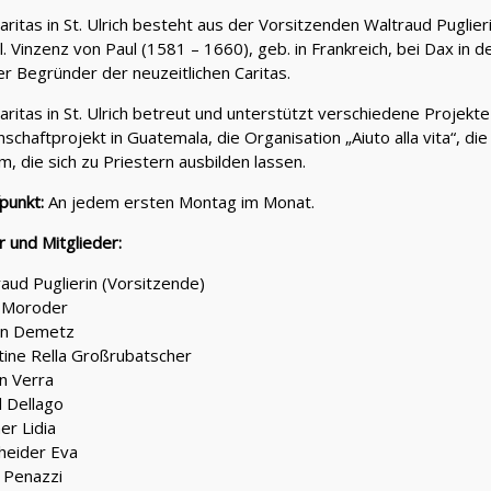
aritas in St. Ulrich besteht aus der Vorsitzenden Waltraud Puglier
l. Vinzenz von Paul (1581 – 1660), geb. in Frankreich, bei Dax in 
er Begründer der neuzeitlichen Caritas.
aritas in St. Ulrich betreut und unterstützt verschiedene Projekt
schaftprojekt in Guatemala, die Organisation „Aiuto alla vita“, di
m, die sich zu Priestern ausbilden lassen.
fpunkt:
An jedem ersten Montag im Monat.
r und Mitglieder:
aud Puglierin (Vorsitzende)
y Moroder
an Demetz
tine Rella Großrubatscher
n Verra
l Dellago
er Lidia
heider Eva
 Penazzi