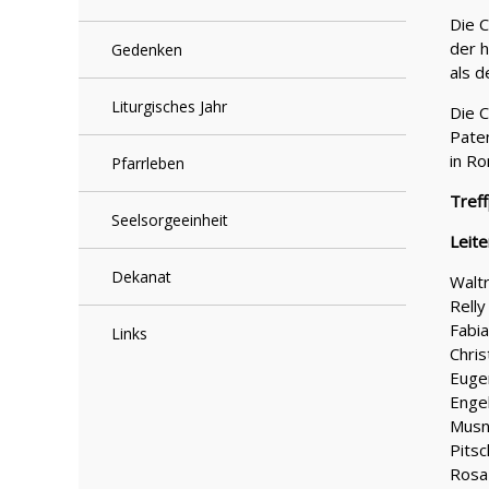
Die C
der h
Gedenken
als d
Liturgisches Jahr
Die C
Paten
in Ro
Pfarrleben
Tref
Seelsorgeeinheit
Leite
Dekanat
Waltr
Rell
Fabi
Links
Chris
Euge
Enge
Musn
Pitsc
Rosa