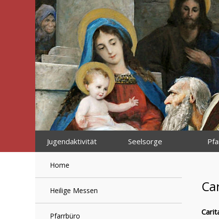
Skip
to
content
Jugendaktivität
Seelsorge
Pfa
Home
Car
Heilige Messen
Carit
Pfarrbüro