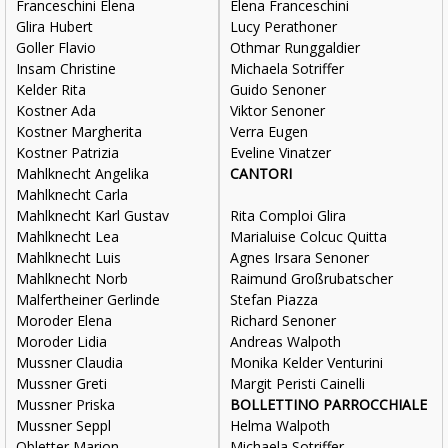
Franceschini Elena
Elena Franceschini
Glira Hubert
Lucy Perathoner
Goller Flavio
Othmar Runggaldier
Insam Christine
Michaela Sotriffer
Kelder Rita
Guido Senoner
Kostner Ada
Viktor Senoner
Kostner Margherita
Verra Eugen
Kostner Patrizia
Eveline Vinatzer
Mahlknecht Angelika
CANTORI
Mahlknecht Carla
Mahlknecht Karl Gustav
Rita Comploi Glira
Mahlknecht Lea
Marialuise Colcuc Quitta
Mahlknecht Luis
Agnes Irsara Senoner
Mahlknecht Norb
Raimund Großrubatscher
Malfertheiner Gerlinde
Stefan Piazza
Moroder Elena
Richard Senoner
Moroder Lidia
Andreas Walpoth
Mussner Claudia
Monika Kelder Venturini
Mussner Greti
Margit Peristi Cainelli
Mussner Priska
BOLLETTINO PARROCCHIALE
Mussner Seppl
Helma Walpoth
Obletter Marion
Michaela Sotriffer