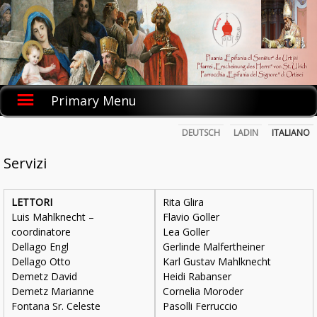
Skip
to
content
Primary Menu
DEUTSCH
LADIN
ITALIANO
Servizi
LETTORI
Rita Glira
Luis Mahlknecht –
Flavio Goller
coordinatore
Lea Goller
Dellago Engl
Gerlinde Malfertheiner
Dellago Otto
Karl Gustav Mahlknecht
Demetz David
Heidi Rabanser
Demetz Marianne
Cornelia Moroder
Fontana Sr. Celeste
Pasolli Ferruccio