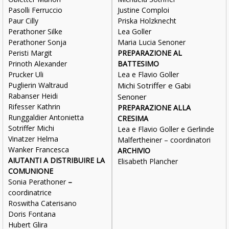
Pasolli Ferruccio
Justine Comploi
Paur Cilly
Priska Holzknecht
Perathoner Silke
Lea Goller
Perathoner Sonja
Maria Lucia Senoner
Peristi Margit
PREPARAZIONE AL
Prinoth Alexander
BATTESIMO
Prucker Uli
Lea e Flavio Goller
Puglierin Waltraud
Michi
Sotriffer e Gabi
Rabanser Heidi
Senoner
Rifesser Kathrin
PREPARAZIONE ALLA
Runggaldier Antonietta
CRESIMA
Sotriffer Michi
Lea e Flavio Goller e Gerlinde
Vinatzer Helma
Malfertheiner – coordinatori
Wanker Francesca
ARCHIVIO
AIUTANTI A DISTRIBUIRE LA
Elisabeth Plancher
COMUNIONE
Sonia Perathoner
–
coordinatrice
Roswitha Caterisano
Doris Fontana
Hubert Glira