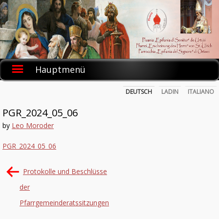
Skip
to
content
Hauptmenü
DEUTSCH
LADIN
ITALIANO
PGR_2024_05_06
by
Leo Moroder
PGR_2024_05_06
Beitrags-
Protokolle und Beschlüsse
Navigation
der
Pfarrgemeinderatssitzungen