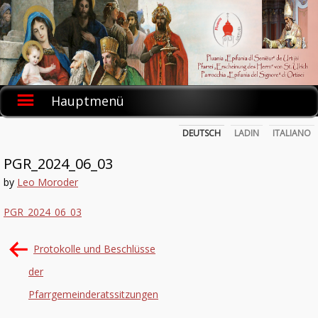
Skip
to
content
Hauptmenü
DEUTSCH
LADIN
ITALIANO
PGR_2024_06_03
by
Leo Moroder
PGR_2024_06_03
Beitrags-
Protokolle und Beschlüsse
Navigation
der
Pfarrgemeinderatssitzungen