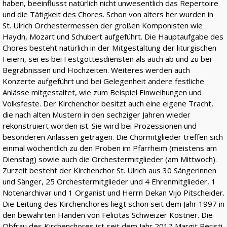
haben, beeinflusst natürlich nicht unwesentlich das Repertoire
und die Tätigkeit des Chores. Schon von alters her wurden in
St. Ulrich Orchestermessen der großen Komponisten wie
Haydn, Mozart und Schubert aufgeführt. Die Hauptaufgabe des
Chores besteht natürlich in der Mitgestaltung der liturgischen
Feiern, sei es bei Festgottesdiensten als auch ab und zu bei
Begräbnissen und Hochzeiten. Weiteres werden auch
Konzerte aufgeführt und bei Gelegenheit andere festliche
Anlässe mitgestaltet, wie zum Beispiel Einweihungen und
Volksfeste. Der Kirchenchor besitzt auch eine eigene Tracht,
die nach alten Mustern in den sechziger Jahren wieder
rekonstruiert worden ist. Sie wird bei Prozessionen und
besonderen Anlässen getragen. Die Chormitglieder treffen sich
einmal wöchentlich zu den Proben im Pfarrheim (meistens am
Dienstag) sowie auch die Orchestermitglieder (am Mittwoch).
Zurzeit besteht der Kirchenchor St. Ulrich aus 30 Sängerinnen
und Sänger, 25 Orchestermitglieder und 4 Ehrenmitglieder, 1
Notenarchivar und 1 Organist und Herrn Dekan Vijo Pitscheider.
Die Leitung des Kirchenchores liegt schon seit dem Jahr 1997 in
den bewährten Händen von Felicitas Schweizer Kostner. Die
Obfrau des Kirchenchores ist seit dem Jahr 2017 Margit Peristi